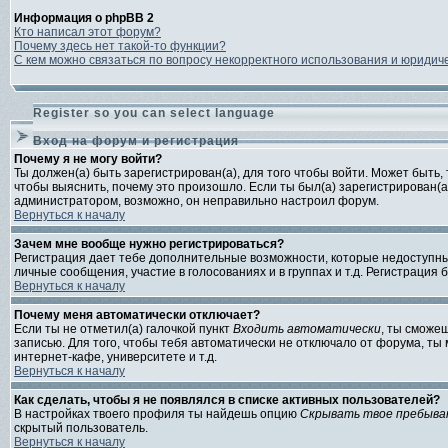
Информация о phpBB 2
Кто написал этот форум?
Почему здесь нет такой-то функции?
С кем можно связаться по вопросу некорректного использования и юридич
Register so you can select language
Вход на форум и регистрация
Почему я не могу войти?
Ты должен(а) быть зарегистрирован(а), для того чтобы войти. Может быть,
чтобы выяснить, почему это произошло. Если ты был(а) зарегистрирован(а)
администратором, возможно, он неправильно настроил форум.
Вернуться к началу
Зачем мне вообще нужно регистрироваться?
Регистрация дает тебе дополнительные возможности, которые недоступны 
личные сообщения, участие в голосованиях и в группах и т.д. Регистрация 
Вернуться к началу
Почему меня автоматически отключает?
Если ты не отметил(а) галочкой пункт
Входить автоматически
, ты сможе
записью. Для того, чтобы тебя автоматически не отключало от форума, т
интернет-кафе, университете и т.д.
Вернуться к началу
Как сделать, чтобы я не появлялся в списке активных пользователей?
В настройках твоего профиля ты найдешь опцию
Скрывать твое пребыва
скрытый пользователь.
Вернуться к началу