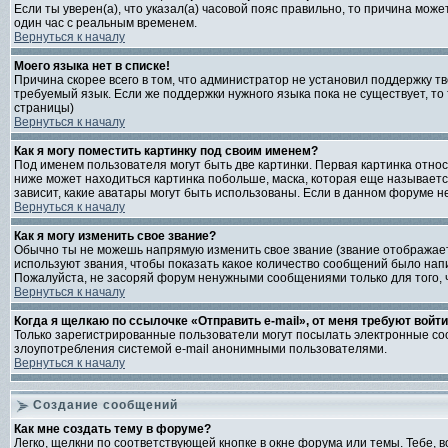
Если ты уверен(а), что указал(а) часовой пояс правильно, то причина мож
один час с реальным временем.
Вернуться к началу
Моего языка нет в списке!
Причина скорее всего в том, что администратор не установил поддержку т
требуемый язык. Если же поддержки нужного языка пока не существует, т
страницы)
Вернуться к началу
Как я могу поместить картинку под своим именем?
Под именем пользователя могут быть две картинки. Первая картинка относи
ниже может находиться картинка побольше, маска, которая еще называется
зависит, какие аватары могут быть использованы. Если в данном форуме 
Вернуться к началу
Как я могу изменить свое звание?
Обычно ты не можешь напрямую изменить свое звание (звание отображаетс
используют звания, чтобы показать какое количество сообщений было н
Пожалуйста, не засоряй форум ненужными сообщениями только для того, 
Вернуться к началу
Когда я щелкаю по ссылочке «Отправить e-mail», от меня требуют войт
Только зарегистрированные пользователи могут посылать электронные со
злоупотребления системой e-mail анонимными пользователями.
Вернуться к началу
Создание сообщений
Как мне создать тему в форуме?
Легко, щелкни по соответствующей кнопке в окне форума или темы. Тебе,