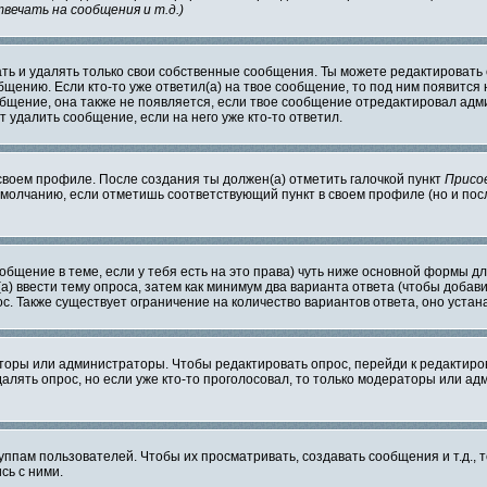
вечать на сообщения и т.д.
)
ь и удалять только свои собственные сообщения. Ты можете редактировать 
бщению. Если кто-то уже ответил(а) на твое сообщение, то под ним появится
общение, она также не появляется, если твое сообщение отредактировал адм
т удалить сообщение, если на него уже кто-то ответил.
 своем профиле. После создания ты должен(а) отметить галочкой пункт
Присо
умолчанию, если отметишь соответствующий пункт в своем профиле (но и пос
ообщение в теме, если у тебя есть на это права) чуть ниже основной формы
(а) ввести тему опроса, затем как минимум два варианта ответа (чтобы добави
с. Также существует ограничение на количество вариантов ответа, оно уста
аторы или администраторы. Чтобы редактировать опрос, перейди к редактиров
далять опрос, но если уже кто-то проголосовал, то только модераторы или ад
пам пользователей. Чтобы их просматривать, создавать сообщения и т.д.,
сь с ними.