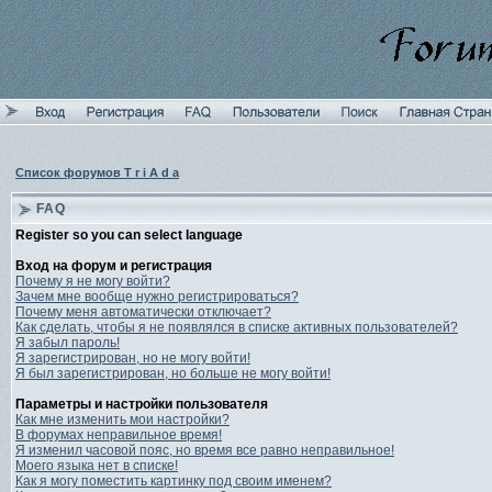
Список форумов T r i A d a
FAQ
Register so you can select language
Вход на форум и регистрация
Почему я не могу войти?
Зачем мне вообще нужно регистрироваться?
Почему меня автоматически отключает?
Как сделать, чтобы я не появлялся в списке активных пользователей?
Я забыл пароль!
Я зарегистрирован, но не могу войти!
Я был зарегистрирован, но больше не могу войти!
Параметры и настройки пользователя
Как мне изменить мои настройки?
В форумах неправильное время!
Я изменил часовой пояс, но время все равно неправильное!
Моего языка нет в списке!
Как я могу поместить картинку под своим именем?