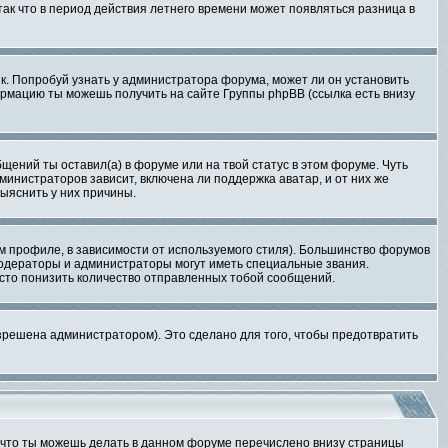
 так что в период действия летнего времени может появляться разница в
ык. Попробуй узнать у администратора форума, может ли он установить
ормацию ты можешь получить на сайте Группы phpBB (ссылка есть внизу
бщений ты оставил(а) в форуме или на твой статус в этом форуме. Чуть
министраторов зависит, включена ли поддержка аватар, и от них же
ыяснить у них причины.
м профиле, в зависимости от используемого стиля). Большинство форумов
одераторы и администраторы могут иметь специальные звания.
осто понизить количество отправленных тобой сообщений.
зрешена администратором). Это сделано для того, чтобы предотвратить
о что ты можешь делать в данном форуме перечислено внизу страницы