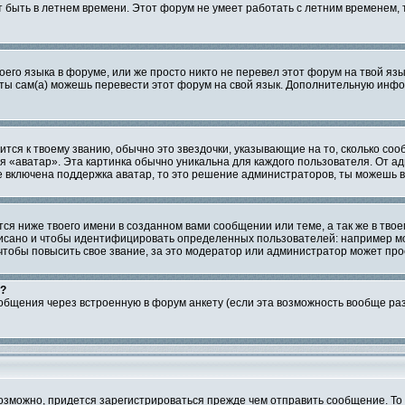
ет быть в летнем времени. Этот форум не умеет работать с летним временем,
воего языка в форуме, или же просто никто не перевел этот форум на твой яз
о ты сам(а) можешь перевести этот форум на свой язык. Дополнительную инф
тся к твоему званию, обычно это звездочки, указывающие на то, сколько соо
 «аватар». Эта картинка обычно уникальна для каждого пользователя. От ад
не включена поддержка аватар, то это решение администраторов, ты можешь в
я ниже твоего имени в созданном вами сообщении или теме, а так же в твое
аписано и чтобы идентифицировать определенных пользователей: например м
чтобы повысить свое звание, за это модератор или администратор может пр
и?
общения через встроенную в форум анкету (если эта возможность вообще ра
 возможно, придется зарегистрироваться прежде чем отправить сообщение. Т