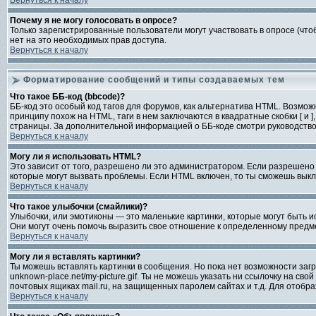
Вернуться к началу
Почему я не могу голосовать в опросе?
Только зарегистрированные пользователи могут участвовать в опросе (чтоб
нет на это необходимых прав доступа.
Вернуться к началу
Форматирование сообщений и типы создаваемых тем
Что такое ББ-код (bbcode)?
ББ-код это особый код тагов для форумов, как альтернатива HTML. Возмо
принципу похож на HTML, таги в нем заключаются в квадратные скобки [ и 
страницы. За дополнительной информацией о ББ-коде смотри руководство 
Вернуться к началу
Могу ли я использовать HTML?
Это зависит от того, разрешено ли это администратором. Если разрешено е
которые могут вызвать проблемы. Если HTML включен, то ты сможешь выклю
Вернуться к началу
Что такое улыбочки (смайлики)?
Улыбочки, или эмотиконы — это маленькие картинки, которые могут быть и
Они могут очень помочь выразить свое отношение к определенному предм
Вернуться к началу
Могу ли я вставлять картинки?
Ты можешь вставлять картинки в сообщения. Но пока нет возможности загру
unknown-place.net/my-picture.gif. Ты не можешь указать ни ссылочку на с
почтовых ящиках mail.ru, на защищенных паролем сайтах и т.д. Для отобр
Вернуться к началу