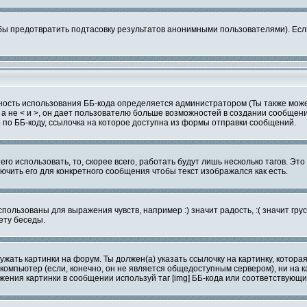
ы предотвратить подтасовку результатов анонимными пользователями). Если т
жность использования ББ-кода определяется администратором (Ты также може
], а не < и >, он дает пользователю больше возможностей в создании сообщен
по ББ-коду, ссылочка на которое доступна из формы отправки сообщений.
го использовать, то, скорее всего, работать будут лишь несколько тагов. Эт
чить его для конкретного сообщения чтобы текст изображался как есть.
спользованы для выражения чувств, например :) значит радость, :( значит г
ету беседы.
жать картинки на форум. Ты должен(а) указать ссылочку на картинку, котора
вой компьютер (если, конечно, он не является общедоступным сервером), ни н
ажения картинки в сообщении используй таг [img] ББ-кода или соответствующи