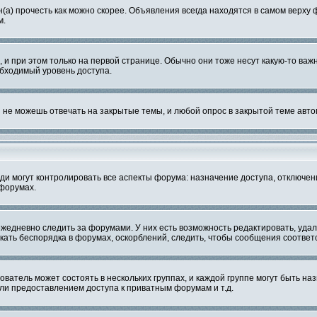
а) прочесть как можно скорее. Объявления всегда находятся в самом верху
м.
при этом только на первой странице. Обычно они тоже несут какую-то важну
обходимый уровень доступа.
не можешь отвечать на закрытые темы, и любой опрос в закрытой теме авто
 могут контролировать все аспекты форума: назначение доступа, отключени
 форумах.
жедневно следить за форумами. У них есть возможность редактировать, удал
скать беспорядка в форумах, оскорблений, следить, чтобы сообщения соотве
ватель может состоять в нескольких группах, и каждой группе могут быть н
ли предоставлением доступа к приватным форумам и т.д.