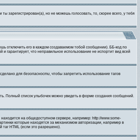
ы зарегистрирован(а), но не можешь голосовать, то, скорее всего, у тебя
шь отключить его в каждом создаваемом тобой сообщении). ББ-код по
ий и гарантирует, что неправильное использование не испортит вид всей
о сделано для
безопасности
, чтобы запретить использование тагов
русть. Полный список улыбочек можно увидеть в форме создания сообщений.
я находится на общедоступном сервере, например: http://www.some-
а картинки которые находятся за механизмом авторизации, например в
й таг HTML (если это разрешено).