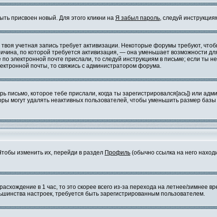
ыть присвоен новый. Для этого кликни на
Я забыл пароль
, следуй инструкция
но, твоя учетная запись требует активизации. Некоторые форумы требуют, чт
причина, по которой требуется активизация, — она уменьшает возможности д
 по электронной почте прислали, то следуй инструкциям в письме; если ты не
электронной почты, то свяжись с администратором форума.
ь письмо, которое тебе прислали, когда ты зарегистрировался[ась]) или адм
оры могут удалять неактивных пользователей, чтобы уменьшить размер базы 
 Чтобы изменить их, перейди в раздел
Профиль
(обычно ссылка на него находи
расхождение в 1 час, то это скорее всего из-за перехода на летнее/зимнее 
большинства настроек, требуется быть зарегистрированным пользователем.