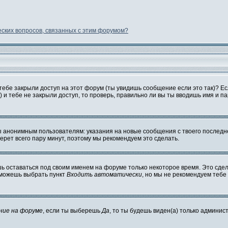
еских вопросов, связанных с этим форумом?
 тебе закрыли доступ на этот форум (ты увидишь сообщение если это так)? Е
 и тебе не закрыли доступ, то проверь, правильно ли вы ты вводишь имя и па
анонимным пользователям: указания на новые сообщения с твоего последнег
берет всего пару минут, поэтому мы рекомендуем это сделать.
шь оставаться под своим именем на форуме только некоторое время. Это сдела
ы можешь выбрать пункт
Входить автоматически
, но мы не рекомендуем тебе
ние на форуме
, если ты выберешь
Да
, то ты будешь виден(а) только админис