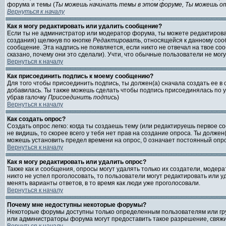
форума и темы (
Ты можешь начинать темы в этом форуме, Ты можешь от
Вернуться к началу
Как я могу редактировать или удалить сообщение?
Если ты не администратор или модератор форума, ты можете редактироват
создания) щелкнув по кнопке
Редактировать
, относящейся к данному соо
сообщение. Эта надпись не появляется, если никто не отвечал на твое со
сказано, почему они это сделали). Учти, что обычные пользователи не могу
Вернуться к началу
Как присоединить подпись к моему сообщению?
Для того чтобы присоединить подпись, ты должен(а) сначала создать ее в
добавилась. Ты также можешь сделать чтобы подпись присоединялась по 
убрав галочку
Присоединить подпись
)
Вернуться к началу
Как создать опрос?
Создать опрос легко: когда ты создаешь тему (или редактируешь первое с
не видишь, то скорее всего у тебя нет прав на создание опроса. Ты должен
можешь установить предел времени на опрос, 0 означает постоянный опро
Вернуться к началу
Как я могу редактировать или удалить опрос?
Также как и сообщения, опросы могут удалять только их создатели, модер
никто не успел проголосовать, то пользователи могут редактировать или у
менять варианты ответов, в то время как люди уже проголосовали.
Вернуться к началу
Почему мне недоступны некоторые форумы?
Некоторые форумы доступны только определенным пользователям или груп
или администраторы форума могут предоставить такое разрешение, свяжи