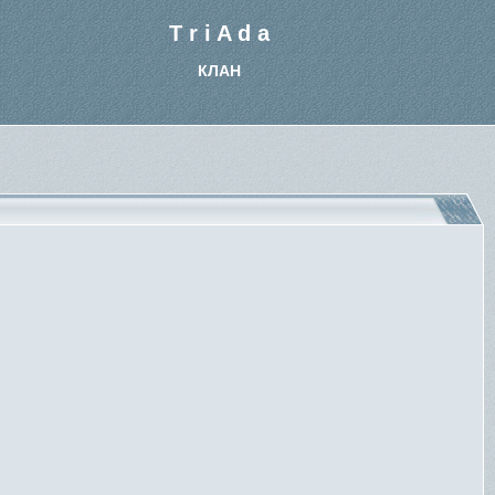
T r i A d a
КЛАН