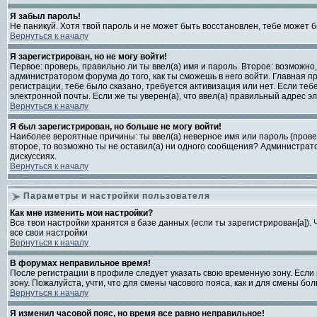
Я забыл пароль!
Не паникуй. Хотя твой пароль и не может быть восстановлен, тебе может б
Вернуться к началу
Я зарегистрирован, но не могу войти!
Первое: проверь, правильно ли ты ввел(а) имя и пароль. Второе: возмож
администратором форума до того, как ты сможешь в него войти. Главная 
регистрации, тебе было сказано, требуется активизация или нет. Если тебе
электронной почты. Если же ты уверен(а), что ввел(а) правильный адрес 
Вернуться к началу
Я был зарегистрирован, но больше не могу войти!
Наиболее вероятные причины: ты ввел(а) неверное имя или пароль (провер
второе, то возможно ты не оставил(а) ни одного сообщения? Администрат
дискуссиях.
Вернуться к началу
Параметры и настройки пользователя
Как мне изменить мои настройки?
Все твои настройки хранятся в базе данных (если ты зарегистрирован[а]).
все свои настройки
Вернуться к началу
В форумах неправильное время!
После регистрации в профиле следует указать свою временную зону. Если 
зону. Пожалуйста, учти, что для смены часового пояса, как и для смены 
Вернуться к началу
Я изменил часовой пояс, но время все равно неправильное!