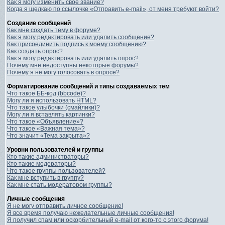
Как я могу изменить свое звание?
Когда я щелкаю по ссылочке «Отправить e-mail», от меня требуют войти?
Создание сообщений
Как мне создать тему в форуме?
Как я могу редактировать или удалить сообщение?
Как присоединить подпись к моему сообщению?
Как создать опрос?
Как я могу редактировать или удалить опрос?
Почему мне недоступны некоторые форумы?
Почему я не могу голосовать в опросе?
Форматирование сообщений и типы создаваемых тем
Что такое ББ-код (bbcode)?
Могу ли я использовать HTML?
Что такое улыбочки (смайлики)?
Могу ли я вставлять картинки?
Что такое «Объявление»?
Что такое «Важная тема»?
Что значит «Тема закрыта»?
Уровни пользователей и группы
Кто такие администраторы?
Кто такие модераторы?
Что такое группы пользователей?
Как мне вступить в группу?
Как мне стать модератором группы?
Личные сообщения
Я не могу отправить личное сообщение!
Я все время получаю нежелательные личные сообщения!
Я получил спам или оскорбительный e-mail от кого-то с этого форума!