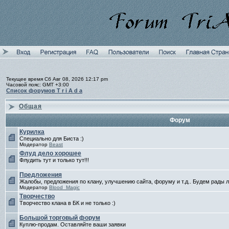
Текущее время Сб Авг 08, 2026 12:17 pm
Часовой пояс: GMT +3:00
Список форумов T r i A d a
Общая
Форум
Курилка
Специально для Биста :)
Модератор
Beast
Флуд дело хорошее
Флудить тут и только тут!!!
Предложения
Жалобы, предложения по клану, улучшению сайта, форуму и т.д.. Будем рады
Модератор
Blood_Magic
Творчество
Творчество клана в БК и не только :)
Большой торговый форум
Куплю-продам. Оставляйте ваши заявки