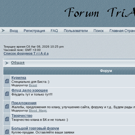
Текущее время Сб Авг 08, 2026 10:25 pm
Часовой пояс: GMT +3:00
Список форумов T r i A d a
Общая
Форум
Курилка
Специально для Биста :)
Модератор
Beast
Флуд дело хорошее
Флудить тут и только тут!!!
Предложения
Жалобы, предложения по клану, улучшению сайта, форуму и т.д.. Будем рады
Модератор
Blood_Magic
Творчество
Творчество клана в БК и не только :)
Большой торговый форум
Куплю-продам. Оставляйте ваши заявки