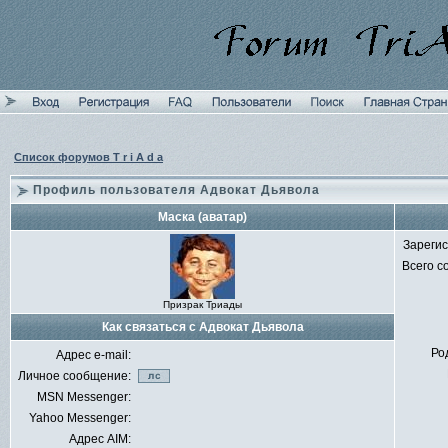
Список форумов T r i A d a
Профиль пользователя Адвокат Дьявола
Маска (аватар)
Зареги
Всего 
Призрак Триады
Как связаться с Адвокат Дьявола
Ро
Адрес e-mail:
Личное сообщение:
MSN Messenger:
Yahoo Messenger:
Адрес AIM: