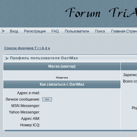
Список форумов T r i A d a
Профиль пользователя DartMax
Маска (аватар)
Зареги
Новичок
Всего 
Как связаться с DartMax
Адрес e-mail:
Личное сообщение:
MSN Messenger:
Ро
Yahoo Messenger:
Адрес AIM:
Номер ICQ: