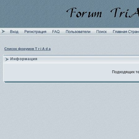
Список форумов T r i A d a
Информация
Подходящих те