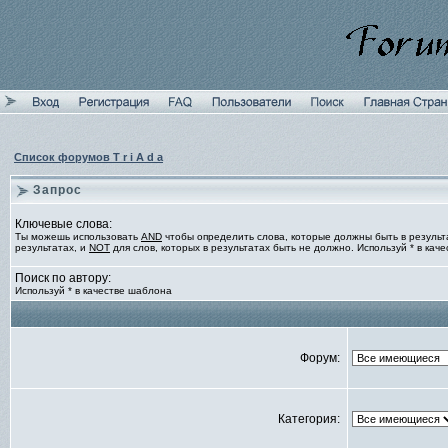
Список форумов T r i A d a
Запрос
Ключевые слова:
Ты можешь использовать
AND
чтобы определить слова, которые должны быть в результ
результатах, и
NOT
для слов, которых в результатах быть не должно. Используй * в кач
Поиск по автору:
Используй * в качестве шаблона
Форум:
Категория: