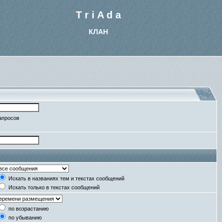
T r i A d a
КЛАН
апросов
Искать в названиях тем и текстах сообщений
Искать только в текстах сообщений
по возрастанию
по убыванию