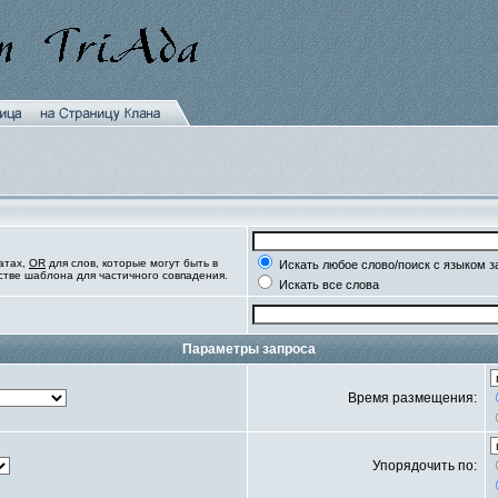
атах,
OR
для слов, которые могут быть в
Искать любое слово/поиск с языком з
естве шаблона для частичного совпадения.
Искать все слова
Параметры запроса
Время размещения:
Упорядочить по: