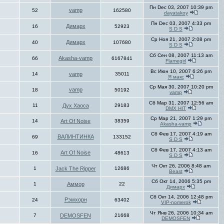
Пн Dec 03, 2007 10:39 pm
vamp
52
162580
dayatakoy
Пн Dec 03, 2007 4:33 pm
Димарх
16
52923
S D S
Ср Ноя 21, 2007 2:08 pm
Димарх
40
107680
S D S
Сб Сен 08, 2007 11:13 am
Akasha-vamp
66
6167841
Flamegirl
Вс Июн 10, 2007 6:26 pm
14
vamp
35011
Я макс
Ср Мая 30, 2007 10:20 pm
vamp
18
50192
vamp
Сб Мар 31, 2007 12:56 am
11
Дух Хаоса
29183
DMX HIT
Ср Мар 21, 2007 1:29 pm
14
Art Of Noise
38359
Akasha-vamp
Сб Фев 17, 2007 4:19 am
ВАЛИНТИНКА
69
133152
S D S
Сб Фев 17, 2007 4:13 am
Art Of Noise
16
48613
S D S
Чт Окт 26, 2006 8:48 am
1
Jack The Ripper
12686
Beast
Сб Окт 14, 2006 5:35 pm
1
Аммор
22
Димарх
Сб Окт 14, 2006 12:48 pm
Рэмхорн
24
63402
VIP-nomerok
Чт Янв 26, 2006 10:34 am
7
DEMOSFEN
21668
DEMOSFEN