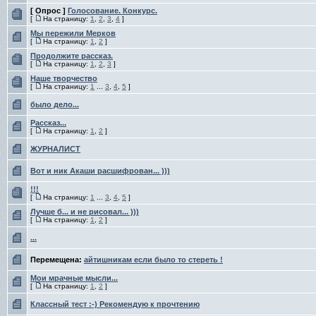
[ Опрос ]
Голосование. Конкурс.
[
На страницу:
1
,
2
,
3
,
4
]
Мы пережили Мерков
[
На страницу:
1
,
2
]
Продолжите рассказ.
[
На страницу:
1
,
2
,
3
]
Наше творчество
[
На страницу:
1
...
3
,
4
,
5
]
было дело...
Рассказ...
[
На страницу:
1
,
2
]
ЖУРНАЛИСТ
Вот и ник Акаши расшифрован... )))
!!!
[
На страницу:
1
...
3
,
4
,
5
]
Лучше б... и не рисовал... )))
[
На страницу:
1
,
2
]
...
Перемещена:
айтишникам если было то стереть !
Мои мрачные мысли...
[
На страницу:
1
,
2
]
Классный тест :-) Рекомендую к прочтению