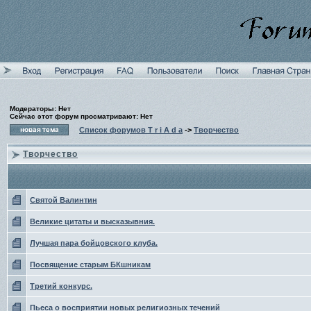
Модераторы: Нет
Сейчас этот форум просматривают: Нет
Список форумов T r i A d a
->
Творчество
Творчество
Святой Валинтин
Великие цитаты и высказывния.
Лучшая пара бойцовского клуба.
Посвящение старым БКшникам
Третий конкурс.
Пьеса о восприятии новых религиозных течений