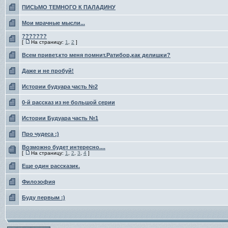
ПИСЬМО ТЕМНОГО К ПАЛАДИНУ
Мои мрачные мысли...
???????
[
На страницу:
1
,
2
]
Всем привет,кто меня помнит.Ратибор,как делишки?
Даже и не пробуй!
Истории будуара часть №2
0-й рассказ из не большой серии
Истории Будуара часть №1
Про чудеса :)
Возможно будет интересно....
[
На страницу:
1
,
2
,
3
,
4
]
Еще один рассказик.
Филозофия
Буду первым :)