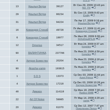
S D S
Вт Сен 29, 2009 10:43 pm
13
Крылья Ветра
39127
NO_FX
Вс Сен 13, 2009 9:43 pm
Крылья Ветра
29
86234
Emilly
Пн Авг 17, 2009 9:16 pm
Крылья Ветра
31
94224
Крылья Ветра
Пт Июл 17, 2009 11:41 pm
Командор Стихий
16
49728
Командор Стихий
Пн Июл 06, 2009 6:08 pm
6
Командор Стихий
19977
SOUZmultFILM
Вт Фев 24, 2009 9:37 am
12
Dmorius
34517
hopeles
Пн Фев 23, 2009 4:59 pm
ВАЛИНТИНКА
90
237786
hopeles
Пн Фев 23, 2009 4:18 pm
4
Хитрое Божество
20204
hopeles
Пн Фев 23, 2009 3:18 pm
Akasha-vamp
90
193815
hopeles
Ср Dec 03, 2008 11:44 pm
1
S D S
13373
Azeri Prince
Ср Dec 03, 2008 10:26 pm
4
Хитрое Божество
17218
Хитрое Божество
Ср Июн 18, 2008 7:30 pm
Димарх
46
114118
Ratibor BMB
Пт Мар 14, 2008 4:29 am
Art Of Noise
22
59985
vamp
Ср Dec 12, 2007 7:47 pm
Димарх
20
61070
Поколение Пепси