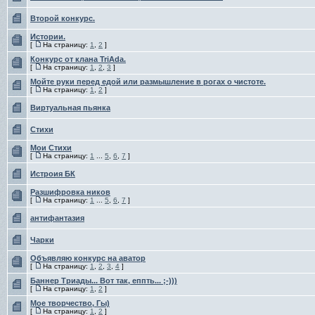
Второй конкурс.
Истории.
[
На страницу:
1
,
2
]
Конкурс от клана TriAda.
[
На страницу:
1
,
2
,
3
]
Мойте руки перед едой или размышление в рогах о чистоте.
[
На страницу:
1
,
2
]
Виртуальная пьянка
Стихи
Мои Стихи
[
На страницу:
1
...
5
,
6
,
7
]
Истроия БК
Разшифровка ников
[
На страницу:
1
...
5
,
6
,
7
]
антифантазия
Чарки
Объявляю конкурс на аватор
[
На страницу:
1
,
2
,
3
,
4
]
Баннер Триады... Вот так, еппть... ;-)))
[
На страницу:
1
,
2
]
Мое творчество, Гы)
[
На страницу:
1
,
2
]