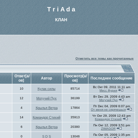
T r i A d a
КЛАН
Отметить все темы как прочитанные
Ответ[а/
Просмотр[а/
Автор
Последнее сообщение
ов]
ов]
Вс Окт 09, 2011 11:11 am
10
Кулак силы
85714
Мисс Фурия
Вт Dec 29, 2009 4:43 am
12
Могучий Пух
36199
Могучий Пух
Пт Dec 04, 2009 6:07 pm
4
Крылья Ветра
17864
От меня не спрячешься
Чт Окт 29, 2009 12:43 am
14
Командор Стихий
35913
Командор Стихий
Пн Окт 12, 2009 3:51 pm
6
Крылья Ветра
20380
ZIMAGOR
Пн Окт 05, 2009 1:35 pm
0
S D S
13046