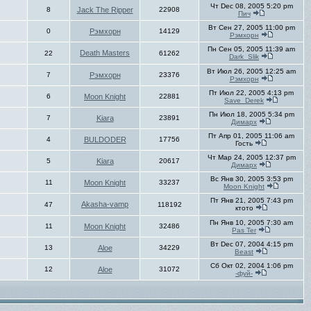
Чт Dec 08, 2005 5:20 pm
8
Jack The Ripper
22908
Пич
Вт Сен 27, 2005 11:00 pm
0
Рэмхорн
14129
Рэмхорн
Пн Сен 05, 2005 11:39 am
Death Masters
22
61262
Dark_Slik
Вт Июл 26, 2005 12:25 am
7
Рэмхорн
23376
Рэмхорн
Пт Июл 22, 2005 4:13 pm
6
Moon Knight
22881
Save_Derek
Пн Июл 18, 2005 5:34 pm
7
Kiara
23891
Димарх
Пт Апр 01, 2005 11:06 am
4
BULDODER
17756
Гость
Чт Мар 24, 2005 12:37 pm
5
Kiara
20617
Димарх
Вс Янв 30, 2005 3:53 pm
11
Moon Knight
33237
Moon Knight
Пт Янв 21, 2005 7:43 pm
Akasha-vamp
47
118192
ктото
Пн Янв 10, 2005 7:30 am
11
Moon Knight
32486
Pas Ter
Вт Dec 07, 2004 4:15 pm
13
Aloe
34229
Beast
Сб Окт 02, 2004 1:06 pm
12
Aloe
31072
-фуй-