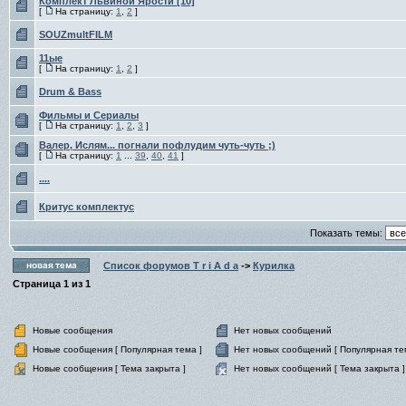
Комплект Львиной Ярости [10]
[
На страницу:
1
,
2
]
SOUZmultFILM
11ые
[
На страницу:
1
,
2
]
Drum & Bass
Фильмы и Сериалы
[
На страницу:
1
,
2
,
3
]
Валер, Ислям... погнали пофлудим чуть-чуть ;)
[
На страницу:
1
...
39
,
40
,
41
]
....
Критус комплектус
Показать темы:
Список форумов T r i A d a
->
Курилка
Страница
1
из
1
Новые сообщения
Нет новых сообщений
Новые сообщения [ Популярная тема ]
Нет новых сообщений [ Популярная те
Новые сообщения [ Тема закрыта ]
Нет новых сообщений [ Тема закрыта ]