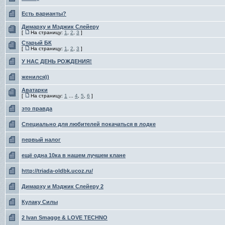
Есть варианты?
Димарху и Мэджик Слейеру
[
На страницу:
1
,
2
,
3
]
Старый БК
[
На страницу:
1
,
2
,
3
]
У НАС ДЕНЬ РОЖДЕНИЯ!
женился))
Аватарки
[
На страницу:
1
...
4
,
5
,
6
]
это правда
Специально для любителей покачаться в лодке
первый налог
ещё одна 10ка в нашем лучшем клане
http://triada-oldbk.ucoz.ru/
Димарху и Мэджик Слейеру 2
Кулаку Силы
2 Ivan Smagge & LOVE TECHNO