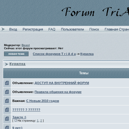
Модератор:
Beast
Сейчас этот форум просматривают: Нет
Список форумов T r i A d a
->
Курилка
Курилка
Темы
Объявление:
ДОСТУП НА ВНУТРЕННИЙ ФОРУМ
Объявление:
Правила общения на форуме
Важная:
С Новым 2010 годом
?????? ? ??????
Здасте :)
[
На страницу:
1
,
2
]
9 лет:)