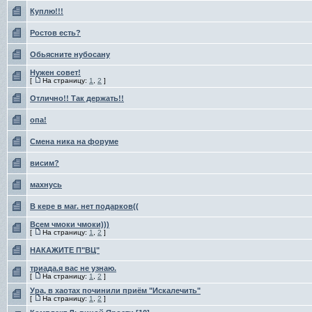
Куплю!!!
Ростов есть?
Обьясните нубосану
Нужен совет!
[
На страницу:
1
,
2
]
Отлично!! Так держать!!
опа!
Смена ника на форуме
висим?
маxнусь
В кере в маг. нет подарков((
Всем чмоки чмоки)))
[
На страницу:
1
,
2
]
НАКАЖИТЕ П"ВЦ"
триада.я вас не узнаю.
[
На страницу:
1
,
2
]
Ура, в хаотах починили приём "Искалечить"
[
На страницу:
1
,
2
]