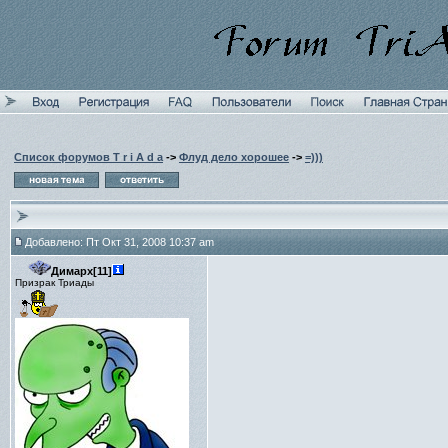
Список форумов T r i A d a
->
Флуд дело хорошее
->
=)))
Добавлено: Пт Окт 31, 2008 10:37 am
Димарх[11]
Призрак Триады