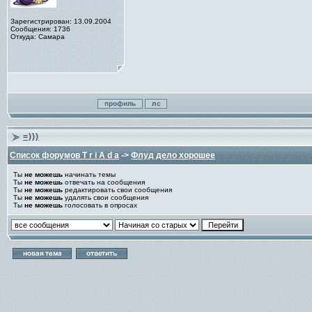
Зарегистрирован: 13.09.2004
Сообщения: 1736
Откуда: Самара
=)))
Список форумов T r i A d a
->
Флуд дело хорошее
Ты
не можешь
начинать темы
Ты
не можешь
отвечать на сообщения
Ты
не можешь
редактировать свои сообщения
Ты
не можешь
удалять свои сообщения
Ты
не можешь
голосовать в опросах