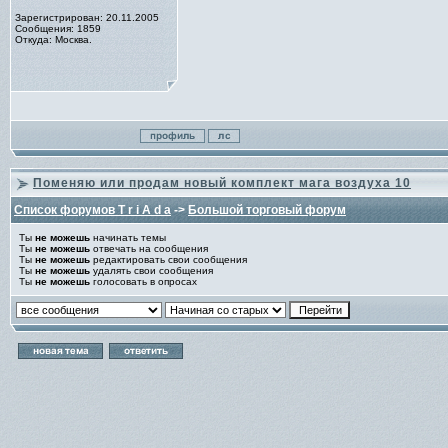
Зарегистрирован: 20.11.2005
Сообщения: 1859
Откуда: Москва.
Поменяю или продам новый комплект мага воздуха 10
Список форумов T r i A d a
->
Большой торговый форум
Ты
не можешь
начинать темы
Ты
не можешь
отвечать на сообщения
Ты
не можешь
редактировать свои сообщения
Ты
не можешь
удалять свои сообщения
Ты
не можешь
голосовать в опросах