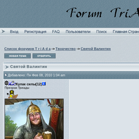
Список форумов T r i A d a
->
Творчество
->
Святой Валинтин
Святой Валинтин
Добавлено: Пн Фев 08, 2010 1:04 am
Кулак силы[12]
Призрак Триады