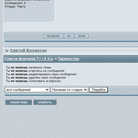
Сообщения: 4
Откуда: Тарту
Святой Валинтин
Список форумов T r i A d a
->
Творчество
Ты
не можешь
начинать темы
Ты
не можешь
отвечать на сообщения
Ты
не можешь
редактировать свои сообщения
Ты
не можешь
удалять свои сообщения
Ты
не можешь
голосовать в опросах