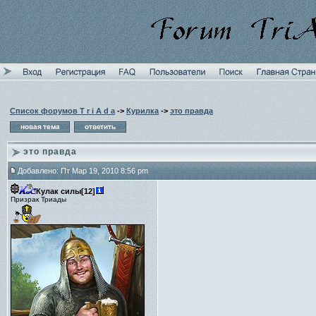
Список форумов T r i A d a
->
Курилка
->
это правда
это правда
Добавлено: Пт Мар 19, 2010 8:56 pm
Кулак силы[12]
Призрак Триады