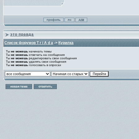
это правда
Список форумов T r i A d a
->
Курилка
Ты
не можешь
начинать темы
Ты
не можешь
отвечать на сообщения
Ты
не можешь
редактировать свои сообщения
Ты
не можешь
удалять свои сообщения
Ты
не можешь
голосовать в опросах