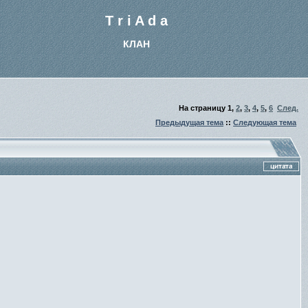
T r i A d a
КЛАН
На страницу
1
,
2
,
3
,
4
,
5
,
6
След.
Предыдущая тема
::
Следующая тема