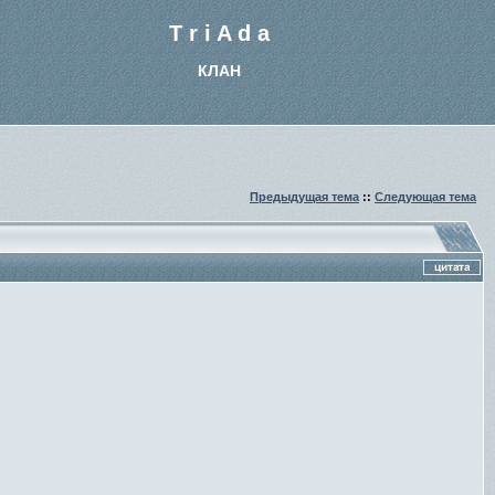
T r i A d a
КЛАН
Предыдущая тема
::
Следующая тема