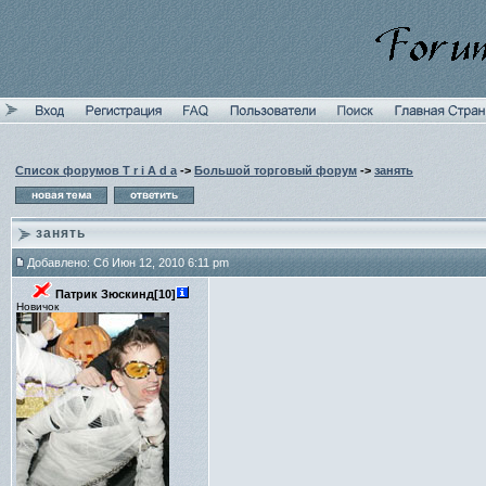
Список форумов T r i A d a
->
Большой торговый форум
->
занять
занять
Добавлено: Сб Июн 12, 2010 6:11 pm
Патрик Зюскинд[10]
Новичок