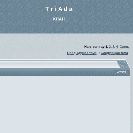
T r i A d a
КЛАН
На страницу
1
,
2
,
3
,
4
След.
Предыдущая тема
::
Следующая тема