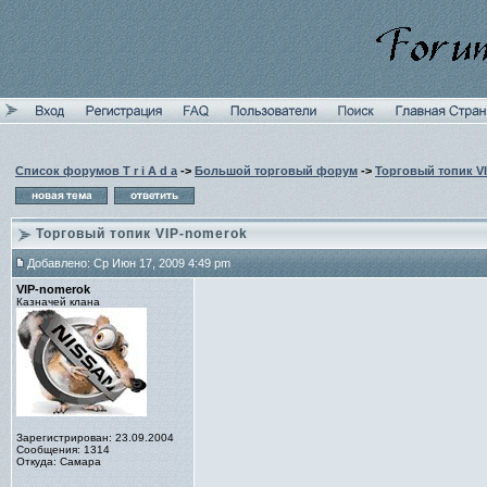
Список форумов T r i A d a
->
Большой торговый форум
->
Торговый топик V
Торговый топик VIP-nomerok
Добавлено: Ср Июн 17, 2009 4:49 pm
VIP-nomerok
Казначей клана
Зарегистрирован: 23.09.2004
Сообщения: 1314
Откуда: Самара