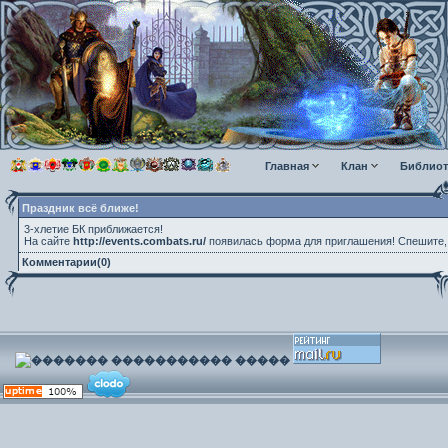
Главная
Клан
Библиот
Праздник всё ближе!
3-хлетие БК приближается!
На сайте
http://events.combats.ru/
появилась форма для приглашения! Спешите, 
Комментарии(0)