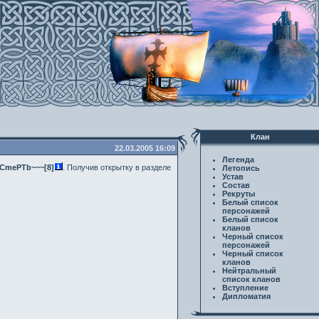
Клан
22.03.2005 16:09
Легенда
CmePTb~~~[8]
. Получив открытку в разделе
Летопись
Устав
Состав
Рекруты
Белый список
персонажей
Белый список
кланов
Черный список
персонажей
Черный список
кланов
Нейтральный
список кланов
Вступление
Дипломатия