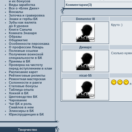
и их бонусов
Виды заработка
Комментарии(3)
Все о «Блек Джек»
Вокзалы
Заточка и гравировка
Знаки и гербы БК
Dementor III
Зубы как валюта
Круто :)
до 8 уровня
Книги Саныча
Комната Знахаря
Образы
Общежитие
Особенности персонажа
О профессии Лекарь
Димарх
Полезные ссылки
Сколько нужно
Получение воинской
специальности в БК
Приемы в БК
Проверка на чистоту
перед вступлением в клан
Расписание карет
Рейтинговые реликты
nicat-55
Ремонтная мастерская
Склонности и ранги
я
Статовые бонусы
Таблица опыта
Хоккей в БК
Цветоводство БК
Чарование
Чат БК и роль
Смайлов в нем
Эликсиры в БК
Юриспруденция в БК
Творчество