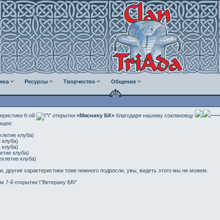
ека
Ресурсы
Творчество
Общение
теристики 6-ой
открытки
«Мяснику БК»
благодаря нашему соклановцу
~~~
ющее:
хлетие клуба)
е клуба)
е клуба)
летие клуба)
ехлетие клуба)
, другие характеристики тоже немного подросли, увы, видеть этого мы не можем.
 7-й открытки \"Ветерану БК\"