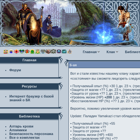
Главная
Клан
Библиот
Главная
6-ая
Форум
Вот и стали известны нашему клану харак
«состояние» вы сможете лицезреть следу
• Получаемый опыт (%) +30 1 дн. 23 ч. (тре
Ресурсы
•Защита от магии +?? 1 дн. 23 ч. (трехлети
•Защита от урона +?? 1 дн. 23 ч. (трехлети
Интернет браузер с базой
•Уровень жизни (HP)
+200
1 дн. 23 ч. (трех
знаний о БК
•Восстановление HP (%) +?? 1 дн. 23 ч. (тр
Вероятно, помимо увеличения уровня жизни
Update:
Паладин Yamakazi стал обладателем
Библиотека
• Получаемый опыт (%) +55
Алтарь крови
• Защита от магии +??
Алхимики
• Защита от урона +??
Безопасность персонажа
• Уровень жизни (HP) +400
Все о комплектах
• Восстановление HP (%) +??