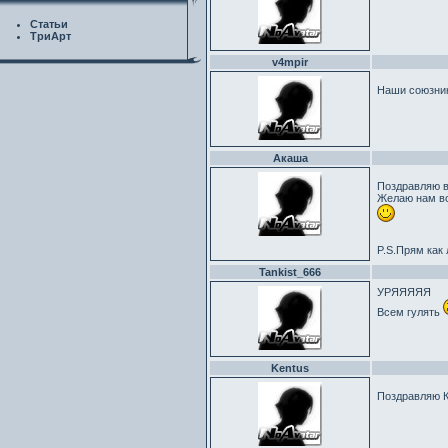
Статьи
ТриАрт
v4mpir
Наши союзник
Акаша
Поздравляю в
Желаю нам все
P.S.Прям как
Tankist_666
УРЯЯЯЯЯ
Всем гулять
Kentus
Поздравляю