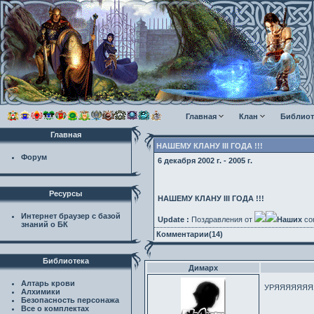
Главная
Клан
Библиот
Главная
НАШЕМУ КЛАНУ III ГОДА !!!
Форум
6 декабря 2002 г. - 2005 г.
Ресурсы
НАШЕМУ КЛАНУ III ГОДА !!!
Интернет браузер с базой
Update :
Поздравления от
Наших
со
знаний о БК
Комментарии(14)
Библиотека
Димарх
Алтарь крови
УРЯЯЯЯЯЯЯЯЯЯ
Алхимики
Безопасность персонажа
Все о комплектах