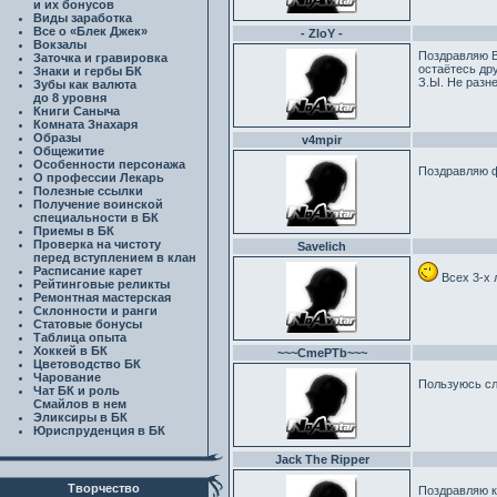
и их бонусов
Виды заработка
Все о «Блек Джек»
- ZloY -
Вокзалы
Поздравляю В
Заточка и гравировка
остаётесь др
Знаки и гербы БК
З.Ы. Не разн
Зубы как валюта
до 8 уровня
Книги Саныча
Комната Знахаря
Образы
v4mpir
Общежитие
Особенности персонажа
Поздравляю фс
О профессии Лекарь
Полезные ссылки
Получение воинской
специальности в БК
Приемы в БК
Проверка на чистоту
Savelich
перед вступлением в клан
Расписание карет
Всех 3-х 
Рейтинговые реликты
Ремонтная мастерская
Склонности и ранги
Статовые бонусы
Таблица опыта
Хоккей в БК
~~~CmePTb~~~
Цветоводство БК
Чарование
Пользуюсь сл
Чат БК и роль
Смайлов в нем
Эликсиры в БК
Юриспруденция в БК
Jack The Ripper
Творчество
Поздравляю к