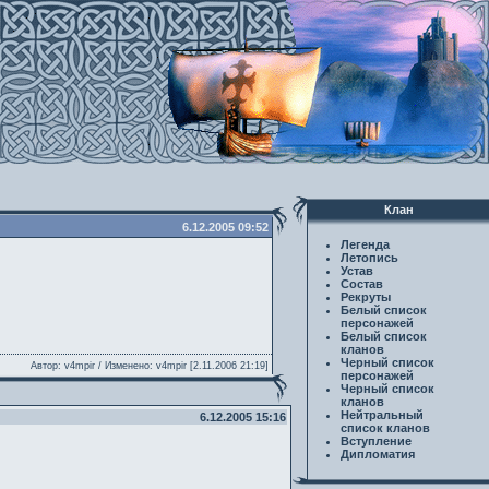
Клан
6.12.2005 09:52
Легенда
Летопись
Устав
Состав
Рекруты
Белый список
персонажей
Белый список
кланов
Черный список
Автор: v4mpir / Изменено: v4mpir [2.11.2006 21:19]
персонажей
Черный список
кланов
Нейтральный
6.12.2005 15:16
список кланов
Вступление
Дипломатия