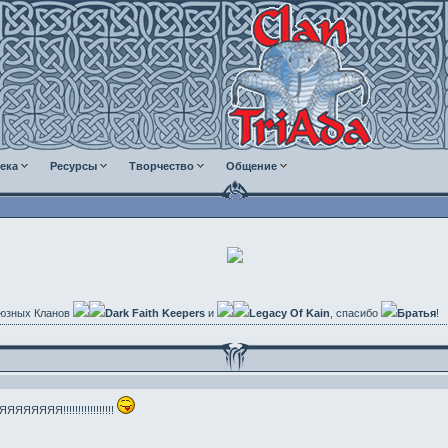
ека
Ресурсы
Творчество
Общение
юзных Кланов
Dark Faith Keepers
и
Legacy Of Kain
, спасибо
Братья
!
ЯЯЯЯЯ!!!!!!!!!!!!!!!!!