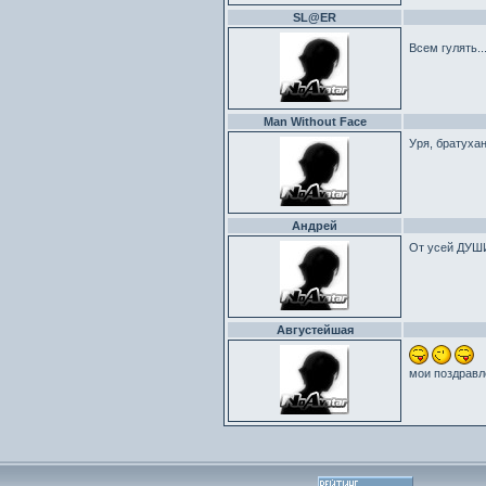
SL@ER
Всем гулять.
Man Without Face
Уря, братухан
Андрей
От усей ДУШИ 
Августейшая
мои поздравле