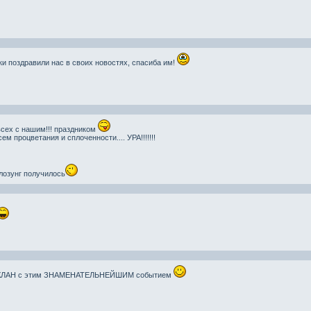
и поздравили нас в своих новостях, спасиба им!
сех с нашим!!! праздником
м процветания и сплоченности.... УРА!!!!!!!
 лозунг получилось
 КЛАН с этим ЗНАМЕНАТЕЛЬНЕЙШИМ событием