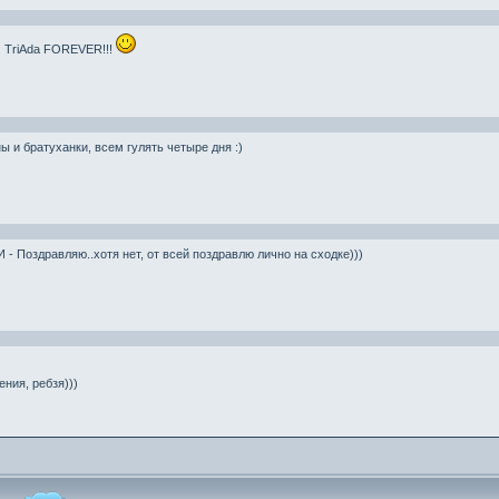
.. TriAda FOREVER!!!
ы и братуханки, всем гулять четыре дня :)
- Поздравляю..хотя нет, от всей поздравлю лично на сходке)))
ния, ребзя)))