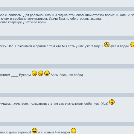
ас с юбилеем. Для реальной жизни 3 годика это небольшой отрезок времени. Для БК э
ужным и весёлым коллективом. Удачи Вам по обе стороны экрана.
есите квартиру у Рати во врем
ех Нас, Союзников и врагов с тем что Мы есть у них уже 3 года!!!
фсем водки!
летием ____ Бухаем
Всем больших побед
учаем....хочу всех поздравить с этим замечательным событием! Ура)
лан с днем варенья!
и с новым 4-м годом