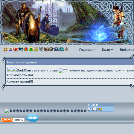
Главная
Клан
Библиот
Темное нападение
DarkClan
заметил, что при
темном нападении персонаж получит тяже
Посмотреть лог
.
Комментарии(0)