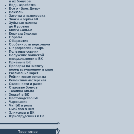
и их бонусов
Виды заработка
Все о «Блек Джек»
Вокзалы
Заточка и гравировка
Знаки и гербы БК
Зубы как валюта
до 8 уровня
Книги Саныча
Комната Знахаря
Образы
Общежитие
Особенности персонажа
О профессии Лекарь
Полезные ссылки
Получение воинской
специальности в БК
Приемы в БК
Проверка на чистоту
перед вступлением в клан
Расписание карет
Рейтинговые реликты
Ремонтная мастерская
Склонности и ранги
Статовые бонусы
Таблица опыта
Хоккей в БК
Цветоводство БК
Чарование
Чат БК и роль
Смайлов в нем
Эликсиры в БК
Юриспруденция в БК
Творчество