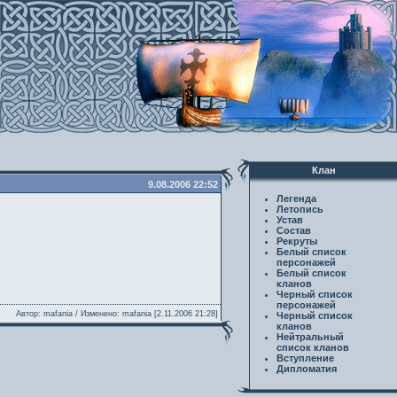
Клан
9.08.2006 22:52
Легенда
Летопись
Устав
Состав
Рекруты
Белый список
персонажей
Белый список
кланов
Черный список
персонажей
Автор: mafania / Изменено: mafania [2.11.2006 21:28]
Черный список
кланов
Нейтральный
список кланов
Вступление
Дипломатия