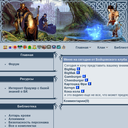
Главная
Клан
Библиот
Главная
Меню на сегодня от Бойцовского клуба
Форум
Сегодня я хочу представить вашему вниима
BigMag
BigMak
Gamburger
Ресурсы
Cheesburger
Картошка Фри
Кетчуп
Интернет браузер с базой
знаний о БК
Кока кола
и это видимо еще не все, что может пред
Комментарии(0)
Библиотека
Алтарь крови
Алхимики
Безопасность персонажа
Все о комплектах