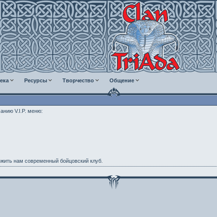
ека
Ресурсы
Творчество
Общение
нию V.I.P. меню:
ложить нам современный бойцовский клуб.