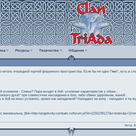
ека
Ресурсы
Творчество
Общение
считать очередной порчей форумного пространства. Если бы не одно \"
но
\", есть в с
б основном - Семье? Пара входит в бой- усиление характеристик у обоих...
евого духа\" при совместном нахождении в бою, либо обмен здоровьем, маной...
 в бой на иных условиях, кроме как нападалкой? Нападают на жену - нападают и на м
минимальна, [link=http://angelscity.combats.ru/forum.pl?id=1156238127&n=index&p=1]топ
Автор: 