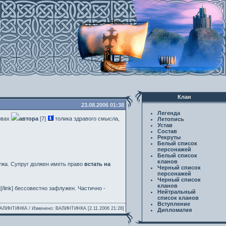
Клан
23.08.2006 01:38
Легенда
ловах
автора
[7]
толика здравого смысла,
Летопись
Устав
Состав
Рекруты
Белый список
персонажей
Белый список
кланов
ужа. Супруг должен иметь право
встать на
Черный список
персонажей
Черный список
кланов
[/link] бессовестно зафлужен. Частично -
Нейтральный
список кланов
Вступление
ВАЛИНТИНКА / Изменено: ВАЛИНТИНКА [2.11.2006 21:28]
Дипломатия