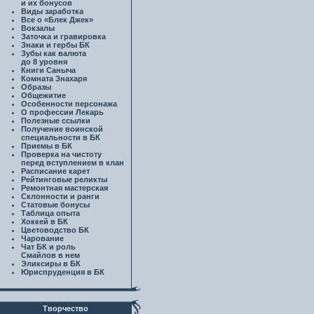
и их бонусов
Виды заработка
Все о «Блек Джек»
Вокзалы
Заточка и гравировка
Знаки и гербы БК
Зубы как валюта
до 8 уровня
Книги Саныча
Комната Знахаря
Образы
Общежитие
Особенности персонажа
О профессии Лекарь
Полезные ссылки
Получение воинской
специальности в БК
Приемы в БК
Проверка на чистоту
перед вступлением в клан
Расписание карет
Рейтинговые реликты
Ремонтная мастерская
Склонности и ранги
Статовые бонусы
Таблица опыта
Хоккей в БК
Цветоводство БК
Чарование
Чат БК и роль
Смайлов в нем
Эликсиры в БК
Юриспруденция в БК
Творчество