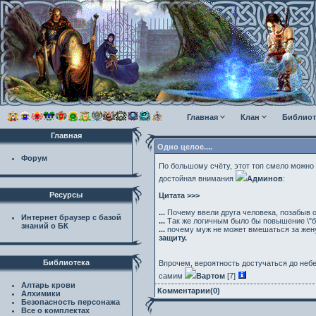
Главная
Клан
Библиот
Главная
Одно целое....
Форум
По большому счёту, этот топ смело можно 
достойная внимания
Админов
:
Ресурсы
Цитата >>>
...
Почему ввели друга человека, позабыв о
Интернет браузер с базой
...
Так же логичным было бы повышение \"бо
знаний о БК
...
почему муж не может вмешаться за жену
защиту.
Библиотека
Впрочем, вероятность достучаться до небес 
самим
Вартом
[7]
Алтарь крови
Комментарии(0)
Алхимики
Безопасность персонажа
Все о комплектах