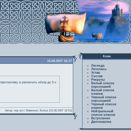
Клан
15.08.2007 16:17
Легенда
Летопись
Устав
Состав
Рекруты
ерспективу и увеличить обзор до 3-х
Белый список
персонажей
Белый список
кланов
Черный список
персонажей
Черный список
кланов
Автор: нер зул / Изменено: Kentus [15.08.2007 16:51]
Нейтральный
список кланов
Вступление
Дипломатия