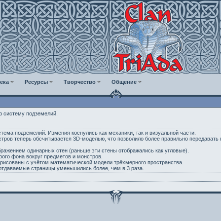
ека
Ресурсы
Творчество
Общение
ю систему подземелий.
тема подземелий. Измения коснулись как механики, так и визуальной части.
тров теперь обсчитывается 3D-моделью, что позволило более правильно передавать п
бражением одинарных стен (раньше эти стены отображались как угловые).
рого фона вокруг предметов и монстров.
ерисованы с учётом математической модели трёхмерного пространства.
отдаваемые страницы уменьшились более, чем в 3 раза.