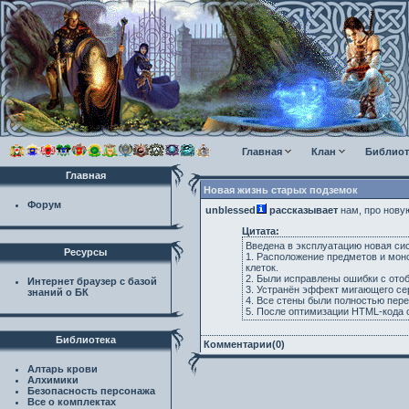
Главная
Клан
Библиот
Главная
Новая жизнь старых подземок
Форум
unblessed
рассказывает
нам, про нову
Цитата:
Введена в эксплуатацию новая сис
Ресурсы
1. Расположение предметов и монс
клеток.
2. Были исправлены ошибки с ото
Интернет браузер с базой
3. Устранён эффект мигающего се
знаний о БК
4. Все стены были полностью пер
5. После оптимизации HTML-кода 
Библиотека
Комментарии(0)
Алтарь крови
Алхимики
Безопасность персонажа
Все о комплектах