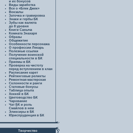
и их бонусов
Виды заработка
Все о «Блек Джек»
Вокзалы
Заточка и гравировка
Знаки и гербы БК
Зубы как валюта
до 8 уровня
Книги Саныча
Комната Знахаря
Образы
Общежитие
Особенности персонажа
О профессии Лекарь
Полезные ссылки
Получение воинской
специальности в БК
Приемы в БК
Проверка на чистоту
перед вступлением в клан
Расписание карет
Рейтинговые реликты
Ремонтная мастерская
Склонности и ранги
Статовые бонусы
Таблица опыта
Хоккей в БК
Цветоводство БК
Чарование
Чат БК и роль
Смайлов в нем
Эликсиры в БК
Юриспруденция в БК
Творчество