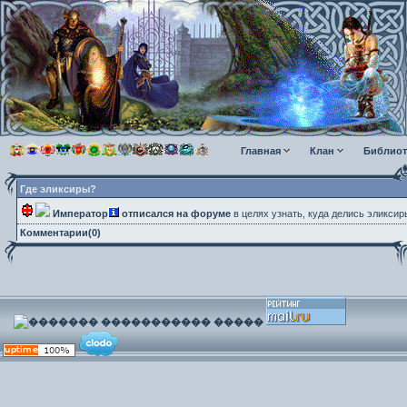
Главная
Клан
Библиот
Где эликсиры?
Император
отписался на форуме
в целях узнать, куда делись эликси
Комментарии(0)