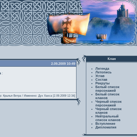
Клан
2.09.2009 10:49
Легенда
Летопись
а
:
Устав
Состав
Рекруты
Белый список
персонажей
Белый список
р: Крылья Ветра / Изменено: Дух Хаоса [2.09.2009 12:34]
кланов
Черный список
персонажей
Черный список
кланов
Нейтральный
список кланов
Вступление
Дипломатия