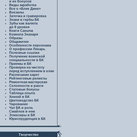
и их бонусов
Виды заработка
Все о «Блек Джек»
Вокзалы
Заточка и гравировка
Знаки и гербы БК
Зубы как валюта
до 8 уровня
Книги Саныча
Комната Знахаря
Образы
Общежитие
Особенности персонажа
О профессии Лекарь
Полезные ссылки
Получение воинской
специальности в БК
Приемы в БК
Проверка на чистоту
перед вступлением в клан
Расписание карет
Рейтинговые реликты
Ремонтная мастерская
Склонности и ранги
Статовые бонусы
Таблица опыта
Хоккей в БК
Цветоводство БК
Чарование
Чат БК и роль
Смайлов в нем
Эликсиры в БК
Юриспруденция в БК
Творчество