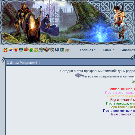
Главная
Клан
Библиот
С Днем Рождения!!!
Сегодня в этот прекрасный "зимний" день роди
Мы
все её поздравляем и желаем 
Милая, нежная, 
Пусть в этот день,
Счастье тебе улы
Бед и печалей 
Пусть никогда, ни
Вера твоя в нас
Пусть все мечты и 
Явью становятся