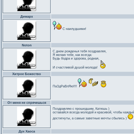
Димарх
С наилудшими!
Noton
С днем рожденья тебя поздравляя,
Я желаю тебе, как всегда:
Будь бодра и здорова, родная,
И счастливой душой молода!
Хитрое Божество
ПаЗдРаВлЯю!!!!
От меня не спрячешься
Поздравляю с прошедшим, Катюшь )
оставайся всегда молодой и красивой, чтобы кажды
достигнуты, а самые заветные мечты сбылись )
Дух Хаоса