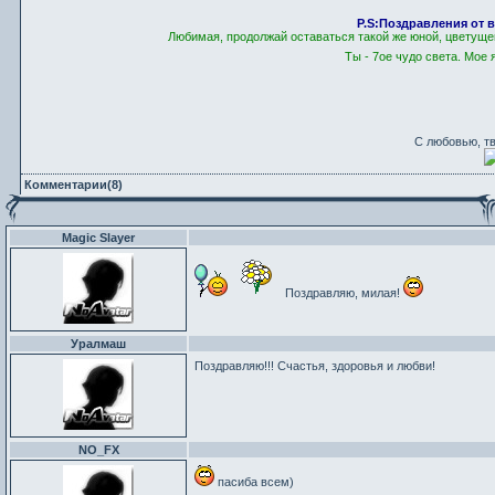
P.S:Поздравления от
Любимая, продолжай оставаться такой же юной, цветуще
Ты - 7ое чудо света. Мое
С любовью, т
Комментарии(8)
Magic Slayer
Поздравляю, милая!
Уралмаш
Поздравляю!!! Счастья, здоровья и любви!
NO_FX
пасиба всем)