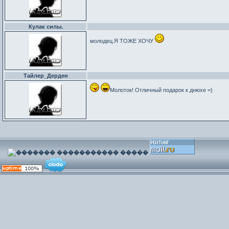
Кулак силы.
молодец.Я ТОЖЕ ХОЧУ
Тайлер_Дерден
Молоток! Отличный подарок к днюхе =)