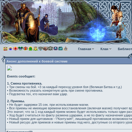
Главная
Клан
Библиот
Анонс дополнений к боевой системе
Events
сообщает:
1. Смена противника.
• Три смены на бой. +3 за каждый переход уровня боя (Великая Битва и т.д.)
• Возможность указать конкретную цель при смене противника.
• Подсветка тех, кто назначил вам удар.
2. Приемы.
• Не будет задержки 15 сек. при использовании магии.
• Все приемы не имеющие времени восстановления (включая магию) получают вр
Это значит, что за 1 ход каждый прием можно будет использовать только один раз
• Ход будет считаться по факту размена ударами, а не по факту назначения удара
• Новый прием для щитовиков - \"Контузия\", лишающей противников возможност
• Новый ресурс для приемов и новые приемы под него, доступные со второго уро