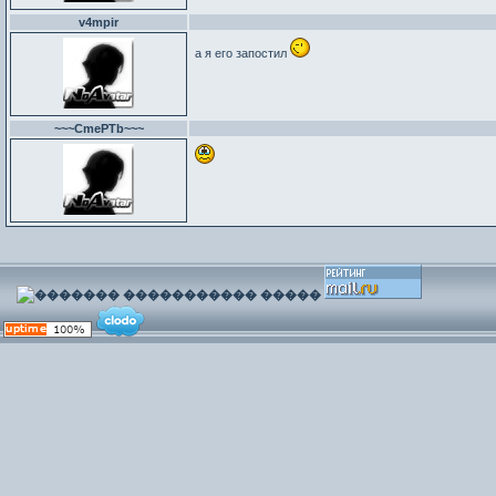
v4mpir
а я его запостил
~~~CmePTb~~~