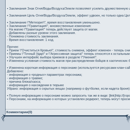
• Заклинания Знак Огня/Воды/Воздуха/Земли позволяют усилить дружественную це
• Заклинания Цель Огня/Воды/Воздуха/Земли, эффект удвоен, но только одна Цел
• Заклинание \"Метеорит\", время восстановления уменьшено.
• Заклинание \"Гравитация\", множественные изменения:
- На магию \"Гравитация\" теперь действует защита от магии.
- Добавлены разные уровни этого заклинания.
- Понижена стоимость заклинания.
- Время восстановления: 1 ход.
Прочее:
• Прием \"Очиститься Кровью\", стоимость снижена, эффект изменен - теперь сним
• Приемы \"Точный Удар\" и \"Агрессивная защита\" теперь относятся к остальны
• Улучшен интерфейс выбора приемов в разделе \"Умения\".
• Изменена условная стоимость магов при распределении бойцов в хаотических б
• Изменена короткая информация о персонаже (используется ресурсами клан-сай
Добавлено:
- информация о «родных» параметрах персонажа;
- информация о травме;
- причина блока/хаоса;
- информация о нахождении в тюрьме
Убрано: информация о скрытых вещах (например о футболке, если надета броня)
• Полную информацию о персонаже можно запросить так же в виде: [link]http://[город]
• Персонажи, на информацию о которых установлен редирект, теперь могут про
Комментарии(0)