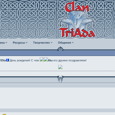
ека
Ресурсы
Творчество
Общение
FENа
День рождения! С чем
Мы
его дружно поздравляем!