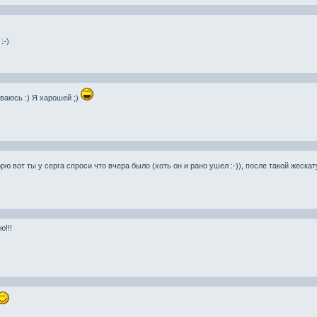
:-)
еваюсь :) Я харошей ;)
рю вот ты у серга спроси что вчера было (хоть он и рано ушел :-)), после такой жеска
ю!!!