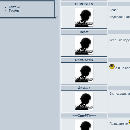
DEMOSFEN
Статьи
Beast
ТриАрт
Издеваешься 
Beast
неее.. не изд
DEMOSFEN
а я не спо
Димарх
Еу, поздравля
~~~CmePTb~~~
Поздравляю