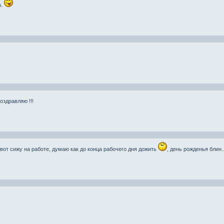
ю.
оздравляю !!!
 вот сижу на работе, думаю как до конца рабочего дня дожить
, день рожденья блин..