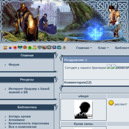
Главная
Клан
Библиот
Главная
Поздравлям :)
Форум
Сегодня у нашего братишки
DEMOS
Ресурсы
Комментарии(12)
Интернет браузер с базой
знаний о БК
v4mpir
респект!
Библиотека
Алтарь крови
Алхимики
Безопасность персонажа
Кулак силы.
Все о комплектах