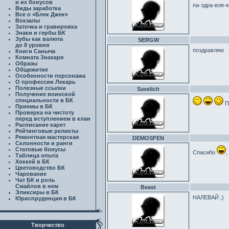
и их бонусов
па-здра-вля-
Виды заработка
Все о «Блек Джек»
Вокзалы
Заточка и гравировка
Знаки и гербы БК
Зубы как валюта
SERGW
до 8 уровня
поздравляю
Книги Саныча
Комната Знахаря
Образы
Общежитие
Особенности персонажа
О профессии Лекарь
Полезные ссылки
Savelich
Получение воинской
специальности в БК
П
Приемы в БК
Проверка на чистоту
перед вступлением в клан
Расписание карет
Рейтинговые реликты
Ремонтная мастерская
DEMOSFEN
Склонности и ранги
Статовые бонусы
Спасибо
,
Таблица опыта
Хоккей в БК
Цветоводство БК
Чарование
Чат БК и роль
Смайлов в нем
Beast
Эликсиры в БК
НАЛЕВАЙ ;)
Юриспруденция в БК
Творчество