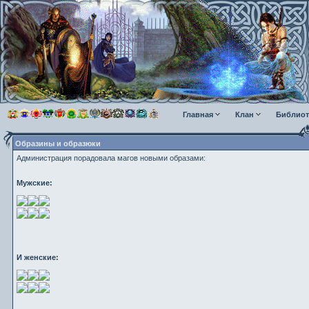
Главная
Клан
Библиот
Образины и образюки
Администрация порадовала магов новыми образами:
Мужские:
И женские: