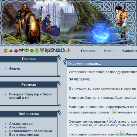
Главная
Клан
Библиот
Главная
Отдоминировали...
Форум
Интересное заявление по поводу гремяще
ЗАЯВЛЕНИЕ
Ресурсы
В ситуации, которая сложилась сегодня на
Интернет браузер с базой
Наш клан был, есть и всегда будет кланом
знаний о БК
Наш клан не является непремиримым про
немало примеров союзов с
темными к
Библиотека
Сегодня так называемый
Альянс
открыт
Алтарь крови
нейтральности, не можем допустить безусл
Алхимики
Безопасность персонажа
Настоящим заявлением клан
Mercen
Все о комплектах