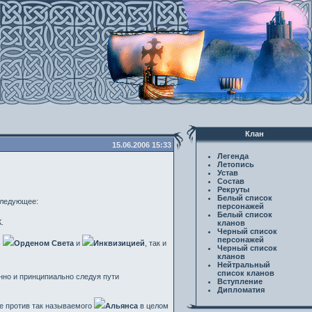
Клан
15.06.2006 15:33
Легенда
Летопись
Устав
Состав
Рекруты
Белый список
следующее:
персонажей
Белый список
.
кланов
Черный список
персонажей
с
Орденом Света
и
Инквизицией
, так и
Черный список
кланов
Нейтральный
список кланов
онно и принципиально следуя пути
Вступление
Дипломатия
е против так называемого
Альянса
в целом