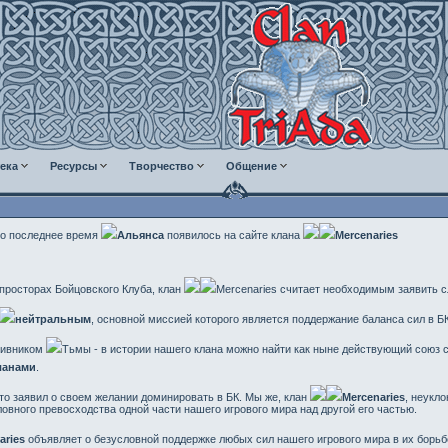
ека
Ресурсы
Творчество
Общение
го последнее время
Альянса
появилось на сайте клана
Mercenaries
 просторах Бойцовского Клуба, клан
Mercenaries считает необходимым заявить 
нейтральным
, основной миссией которого является поддержание баланса сил в БК
тивником
Тьмы - в истории нашего клана можно найти как ныне действующий союз 
ланами
.
о заявил о своем желании доминировать в БК. Мы же, клан
Mercenaries
, неукл
овного превосходства одной части нашего игрового мира над другой его частью.
aries
объявляет о безусловной поддержке любых сил нашего игрового мира в их борьб