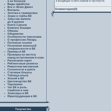
и входящих в него кланов в частности.
и их бонусов
Виды заработка
Все о «Блек Джек»
Комментарии(0)
Вокзалы
Заточка и гравировка
Знаки и гербы БК
Зубы как валюта
до 8 уровня
Книги Саныча
Комната Знахаря
Образы
Общежитие
Особенности персонажа
О профессии Лекарь
Полезные ссылки
Получение воинской
специальности в БК
Приемы в БК
Проверка на чистоту
перед вступлением в клан
Расписание карет
Рейтинговые реликты
Ремонтная мастерская
Склонности и ранги
Статовые бонусы
Таблица опыта
Хоккей в БК
Цветоводство БК
Чарование
Чат БК и роль
Смайлов в нем
Эликсиры в БК
Юриспруденция в БК
Творчество