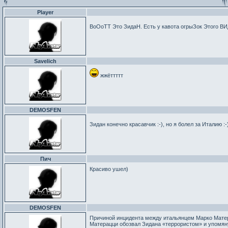
Player
ВоОоТТ Это ЗидаН. Есть у кавота огрыЗок Этого ВИ
Savelich
жжёттттт
DEMOSFEN
Зидан конечно красавчик :-), но я болел за Италию :-
Пич
Красиво ушел)
DEMOSFEN
Причиной инцидента между итальянцем Марко Матер
Матерацци обозвал Зидана «террористом» и упомян