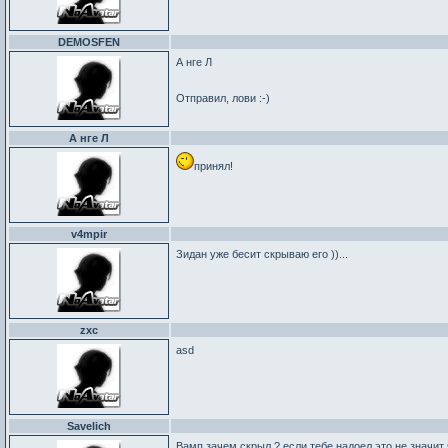
DEMOSFEN
А нге Л
Отправил, лови :-)
А нге Л
принял!
v4mpir
Зидан уже бесит скрываю его ))...
zxc
asd
Savelich
Вамп зачем скрыл ? если тебе надоел это не значит ч