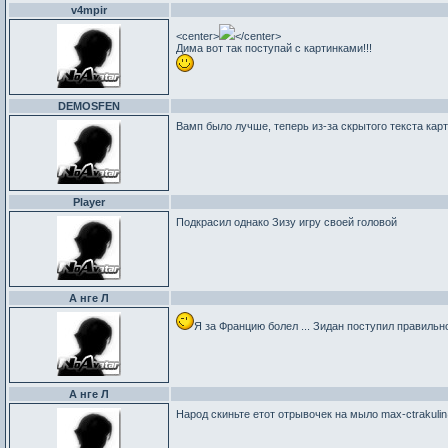
v4mpir
<center>
</center>
Дима вот так поступай с картинками!!!
DEMOSFEN
Вамп было лучше, теперь из-за скрытого текста карти
Player
Подкрасил однако Зизу игру своей головой
А нге Л
Я за Францию болел ... Зидан поступил правильн
А нге Л
Народ скиньте етот отрывочек на мыло max-ctrakuli