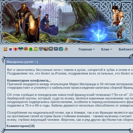
Главная
Клан
Библиот
Макароны рулят :-)
Вот и закончились бессонные ночи с пивом в руках, сигаретой в зубах и огнем в г
Поздравляем тех, кто болел за Италию, поздравляем всех остальных, кто болел 
Комментарии конфликта...
Причиной инцидента между итальянцем Марко Матерацци и 34-летним ветераном 
«террористом» и упомянул о кабильском происхождении капитана сборной Франц
Об этом сообщил в понедельник новостной французский телеканал \"Эл-се-и\". 
берберской группы, который, судя по всему, являлся коренным населением части
неоднократно подвергались притеснениям, особенно в период колониального фра
подавлен в 70-е и 80-е годы. Кабилы держатся несколько обособленно от алжирски
Оскорбление на национальной почве, как в Алжире, так и во Франции является к
на протяжении своей истории были стойкими воинами - такими мужчины считают с
всему, глубоко верующий человек. Впрочем, как и ряд других футболистов сбор
Комментарии(19)