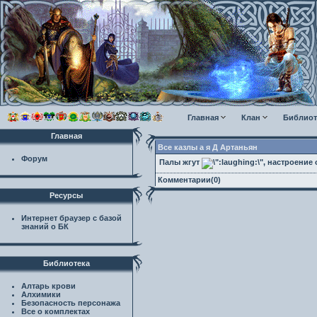
Главная
Клан
Библиот
Главная
Все казлы а я Д Артаньян
Форум
Палы жгут
, настроение
Комментарии(0)
Ресурсы
Интернет браузер с базой
знаний о БК
Библиотека
Алтарь крови
Алхимики
Безопасность персонажа
Все о комплектах