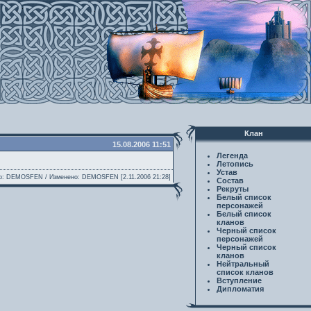
Клан
15.08.2006 11:51
Легенда
Летопись
Устав
р: DEMOSFEN / Изменено: DEMOSFEN [2.11.2006 21:28]
Состав
Рекруты
Белый список
персонажей
Белый список
кланов
Черный список
персонажей
Черный список
кланов
Нейтральный
список кланов
Вступление
Дипломатия