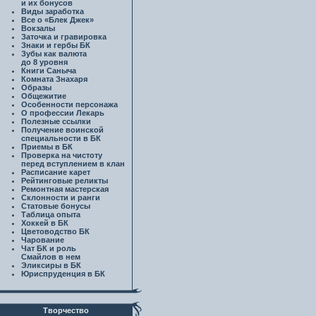
и их бонусов
Виды заработка
Все о «Блек Джек»
Вокзалы
Заточка и гравировка
Знаки и гербы БК
Зубы как валюта
до 8 уровня
Книги Саныча
Комната Знахаря
Образы
Общежитие
Особенности персонажа
О профессии Лекарь
Полезные ссылки
Получение воинской
специальности в БК
Приемы в БК
Проверка на чистоту
перед вступлением в клан
Расписание карет
Рейтинговые реликты
Ремонтная мастерская
Склонности и ранги
Статовые бонусы
Таблица опыта
Хоккей в БК
Цветоводство БК
Чарование
Чат БК и роль
Смайлов в нем
Эликсиры в БК
Юриспруденция в БК
Творчество