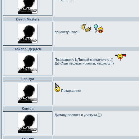
Death Masters
присоеденяюсь
Тайлер_Дерден
Поздравляю ЦПшный маньячелло :))
ДайОшь пещеры и хаоты, нафик цп))
нер зул
Поздравляю
Kentus
Диману респект и уважуха )))
нер зул