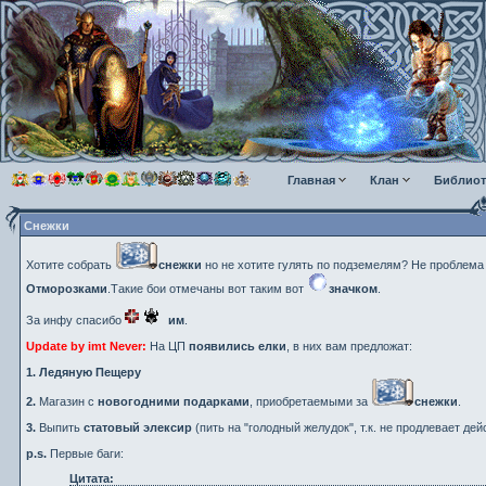
Главная
Клан
Библиот
Снежки
Хотите собрать
снежки
но не хотите гулять по подземелям? Не проблема
Отморозками
.Такие бои отмечаны вот таким вот
значком
.
За инфу спасибо
им
.
Update by imt Never:
На ЦП
появились елки
, в них вам предложат:
1.
Ледяную Пещеру
2.
Магазин с
новогодними подарками
, приобретаемыми за
снежки
.
3.
Выпить
статовый элексир
(пить на "голодный желудок", т.к. не продлевает де
p.s.
Первые баги:
Цитата: