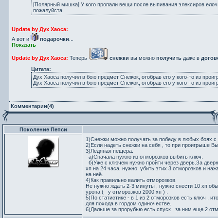
[Полярный мишка] У кого пропали вещи после выпивания элексиров елочн
пожалуйста.
Update by Дух Хаоса:
А вот и
подарочки
...
Показать
Update by Дух Хаоса:
Теперь
снежки
вы можно
получить
даже в
догов
Цитата:
Дух Хаоса получил в бою предмет Снежок, отобрав его у кого-то из проиг
Дух Хаоса получил в бою предмет Снежок, отобрав его у кого-то из проиг
Комментарии(4)
Поколение Пепси
1)Снежки можно получать за победу в любых боях с
2)Если надеть снежки на себя , то при проигрыше Вы
3)Ледяная пещера.
а)Сначала нужно из отморозков выбить ключ.
б)Уже с ключем нужно пройти через дверь.За дверю
хп на 24 часа, нужно: убить этих 3 отморозков и на
на неё.
4)Как правильно валить отморозков.
Не нужно ждать 2-3 минуты , нужно снести 10 хп об
урона ( у отморозков 2000 хп ) .
5)По статистике - в 1 из 2 отморозков есть ключ , и
для похода в гордом одиночестве.
6)Дальше за прорубью есть спуск , за ним еще 2 отмо